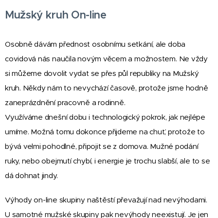
Mužský kruh On-line
Osobně dávám přednost osobnímu setkání, ale doba
covidová nás naučila novým věcem a možnostem. Ne vždy
si můžeme dovolit vydat se přes půl republiky na Mužský
kruh. Někdy nám to nevychází časově, protože jsme hodně
zaneprázdnění pracovně a rodinně.
Využíváme dnešní dobu i technologický pokrok, jak nejlépe
umíme. Možná tomu dokonce přijdeme na chuť, protože to
bývá velmi pohodlné, připojit se z domova. Mužné podání
ruky, nebo obejmutí chybí, i energie je trochu slabší, ale to se
dá dohnat jindy.
Výhody on-line skupiny naštěstí převažují nad nevýhodami.
U samotné mužské skupiny pak nevýhody neexistují. Je jen