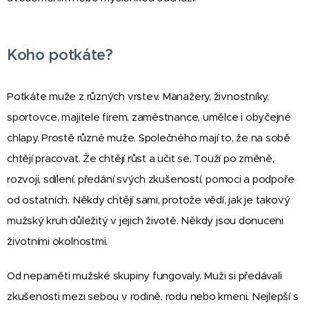
Koho potkáte?
Potkáte muže z různých vrstev. Manažery, živnostníky,
sportovce, majitele firem, zaměstnance, umělce i obyčejné
chlapy. Prostě různé muže. Společného mají to, že na sobě
chtějí pracovat. Že chtějí růst a učit se. Touží po změně,
rozvoji, sdílení, předání svých zkušeností, pomoci a podpoře
od ostatních. Někdy chtějí sami, protože vědí, jak je takový
mužský kruh důležitý v jejich životě. Někdy jsou donuceni
životními okolnostmi.
Od nepaměti mužské skupiny fungovaly. Muži si předávali
zkušenosti mezi sebou v rodině, rodu nebo kmeni. Nejlepší s