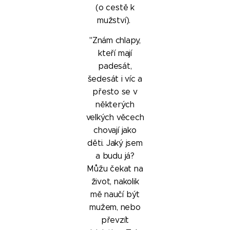
(o cestě k
mužství).
"Znám chlapy,
kteří mají
padesát,
šedesát i víc a
přesto se v
některých
velkých věcech
chovají jako
děti. Jaký jsem
a budu já?
Můžu čekat na
život, nakolik
mě naučí být
mužem, nebo
převzít