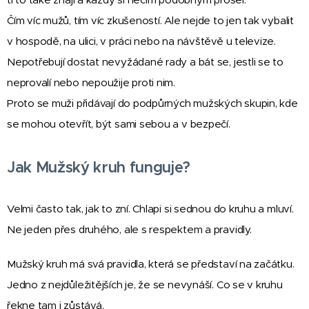
Čím víc mužů, tím víc zkušeností. Ale nejde to jen tak vybalit
v hospodě, na ulici, v práci nebo na návštěvě u televize.
Nepotřebují dostat nevyžádané rady a bát se, jestli se to
neprovalí nebo nepoužije proti nim.
Proto se muži přidávají do podpůrných mužských skupin, kde
se mohou otevřít, být sami sebou a v bezpečí.
Jak Mužský kruh funguje?
Velmi často tak, jak to zní. Chlapi si sednou do kruhu a mluví.
Ne jeden přes druhého, ale s respektem a pravidly.
Mužský kruh má svá pravidla, která se představí na začátku.
Jedno z nejdůležitějších je, že se nevynáší. Co se v kruhu
řekne tam i zůstává.