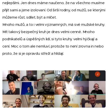
nejlepšími. Jen dnes máme naučeno, že na všechno musíme
přijít sami a jsme izolovaní. Od širší rodiny, od mužů, se kterými
můžeme růst, sdílet, být a mlčet.
Mnoho mužů, a to i velmi významných, má své mužské kruhy.
Mít takový bezpečný kruh je dnes velmi cenné. Mnoho
podnikatelů a úspěšných lidí, si tyto kruhy velmi hýčkají a
cení. Moc o tom ale nemluví, protože to není zrovna in nebo
proto, že si je opravdu střeží a hlídají.