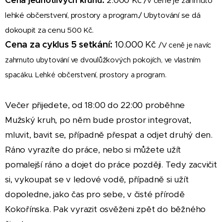
Cena jednotlivých kruhů:
2.000 Kč /
v ceně je zahrnuto
lehké občerstvení, prostory a program./ Ubytování se dá
dokoupit za cenu 500 Kč.
Cena za cyklus 5 setkání:
10.000 Kč
/V ceně je navíc
zahrnuto ubytování ve dvoulůžkových pokojích, ve vlastním
spacáku. Lehké občerstvení, prostory a program.
Večer přijedete, od 18:00 do 22:00 proběhne
Mužský kruh, po něm bude prostor integrovat,
mluvit, bavit se, případně přespat a odjet druhý den.
Ráno vyrazíte do práce, nebo si můžete užít
pomalejší ráno a dojet do práce později. Tedy zacvičit
si, vykoupat se v ledové vodě, případně si užít
dopoledne, jako čas pro sebe, v čisté přírodě
Kokořínska. Pak vyrazit osvěženi zpět do běžného