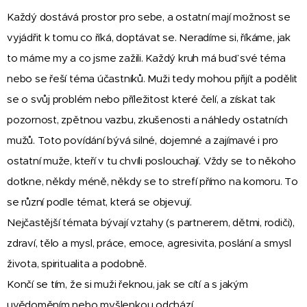
Každý dostává prostor pro sebe, a ostatní mají možnost se
vyjádřit k tomu co říká, doptávat se. Neradíme si, říkáme, jak
to máme my a co jsme zažili. Každý kruh má buď své téma
nebo se řeší téma účastníků. Muži tedy mohou přijít a podělit
se o svůj problém nebo příležitost které čelí, a získat tak
pozornost, zpětnou vazbu, zkušenosti a náhledy ostatních
mužů. Toto povídání bývá silné, dojemné a zajímavé i pro
ostatní muže, kteří v tu chvíli poslouchají. Vždy se to někoho
dotkne, někdy méně, někdy se to strefí přímo na komoru. To
se různí podle témat, která se objevují.
Nejčastější témata bývají vztahy (s partnerem, dětmi, rodiči),
zdraví, tělo a mysl, práce, emoce, agresivita, poslání a smysl
života, spiritualita a podobně.
Končí se tím, že si muži řeknou, jak se cítí a s jakým
uvědoměním nebo myšlenkou odchází.