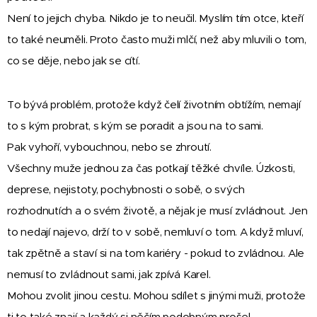
Není to jejich chyba. Nikdo je to neučil. Myslím tím otce, kteří
to také neuměli. Proto často muži mlčí, než aby mluvili o tom,
co se děje, nebo jak se cítí.
To bývá problém, protože když čelí životním obtížím, nemají
to s kým probrat, s kým se poradit a jsou na to sami.
Pak vyhoří, vybouchnou, nebo se zhroutí.
Všechny muže jednou za čas potkají těžké chvíle. Úzkosti,
deprese, nejistoty, pochybnosti o sobě, o svých
rozhodnutích a o svém životě, a nějak je musí zvládnout. Jen
to nedají najevo, drží to v sobě, nemluví o tom. A když mluví,
tak zpětně a staví si na tom kariéry - pokud to zvládnou. Ale
nemusí to zvládnout sami, jak zpívá Karel.
Mohou zvolit jinou cestu. Mohou sdílet s jinými muži, protože
ti to také znají a každý si něčím podobným prošel.