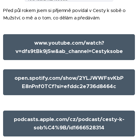
Před půl rokem jsem si příjemně povídal v Cesty k sobě o
Mužství, o mě a o tom, co dělám a předávám.
www.youtube.com/watch?
v=dfs9tBk9jSw&ab_channel=Cestyksobe
open.spotify.com/show/2YLJWWFsvKbP
E8nPnf0TCf?si=efddc2e736d8464c
podcasts.apple.com/cz/podcast/cesty-k-
sob%C4%9B/id1666528314