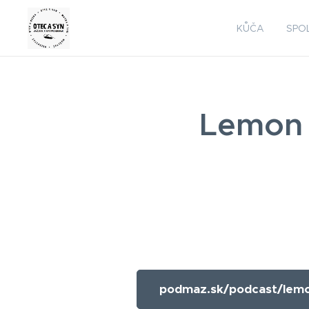
KŮČA
SPO
Lemon 
podmaz.sk/podcast/lemo