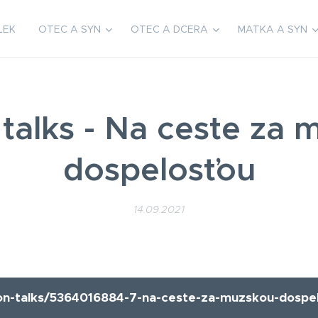
LEK
OTEC A SYN
OTEC A DCERA
MATKA A SYN
talks - Na ceste za 
dospelosťou
14.09.2021
n-talks/5364016884-7-na-ceste-za-muzskou-dospe