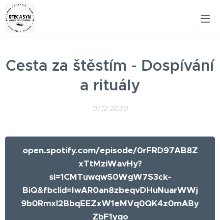
Cesta za štěstím - Dospívání
a rituály
01.12.2020
open.spotify.com/episode/0rFRD97AB8Z
xTtMziWavHy?
si=1CMTuwqwS0WgW7S3ck-
BiQ&fbclid=IwAR0an8zbeqvDHuNuarWWj
9b0Rmxl2BbqEEZxW1eMVq0QK4z0mABy
ZbF1yqo