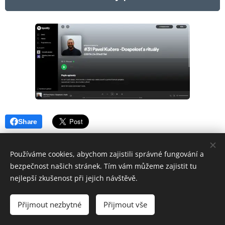
Share
Používáme cookies, abychom zajistili správné fungování a
bezpečnost našich stránek. Tím vám můžeme zajistit tu
nejlepší zkušenost při jejich návštěvě.
© 2023 Pavel Kůča Kučera
Přijmout nezbytné
Přijmout vše
Otec a Syn | Všechna práva vyhrazena
Cookies